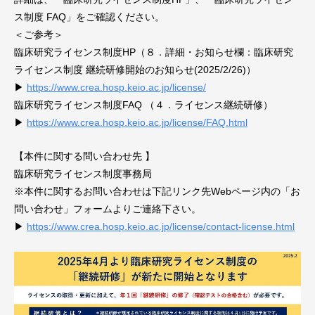
慶應義塾大学医学部倫理審査申請システム
ス制度 FAQ」をご確認ください。
＜ご参考＞
臨床研究教育研修受講管理システム
臨床研究ライセンス制度HP（８．詳細・お知らせ欄：臨床研究
ライセンス制度 継続研修開始のお知らせ(2025/2/26)）
関連サイト集
▶
https://www.crea.hosp.keio.ac.jp/license/
臨床研究ライセンス制度FAQ （４．ライセンス継続研修）
お問い合わせ
▶
https://www.crea.hosp.keio.ac.jp/license/FAQ.html
サイトマップ
【本件に関する問い合わせ先 】
臨床研究ライセンス制度事務局
プライバシーポリシー
※本件に関するお問い合わせは
下記リンク先Webページ内の「お
問い合わせ」フォームよりご連絡下さい。
▶
https://www.crea.hosp.keio.ac.jp/license/contact-license.html