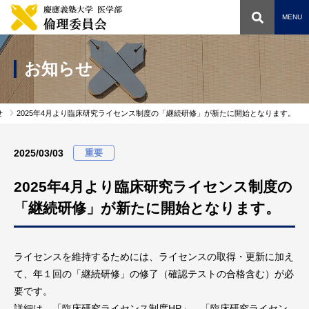
MENU
お知らせ
委員会概要
せ
2025年4月より臨床研究ライセンス制度の「継続研修」が新たに開始となります。
審査・申請について
審査の流れ
2025/03/03
重要
委員会スケジュール
2025年4月より臨床研究ライセンス制度の
申請方法・申請書類
「継続研修」が新たに開始となります。
議事録・承認リスト
議事録リスト
ライセンスを維持するためには、ライセンスの取得・更新に加え
承認リスト
て、年１回の「継続研修」の修了（確認テストの合格含む）が必
要です。
申請システム
詳細は、「臨床研究ライセンス制度HP」、「臨床研究ライセン